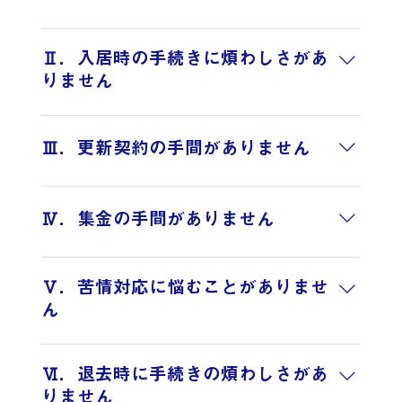
各種賃貸情報媒体を利用することにより、入居者募
集をスピーディーに行います。※サポート業務内容
Ⅱ．入居時の手続きに煩わしさがあ
をご参照ください。
りません
入居予定者の審査(提携の保証会社によって厳選なる
入居審査)、必要書類の確認、賃貸借契約書の作成、
Ⅲ．更新契約の手間がありません
及び契約締結を当社が代行致します。契約時に発生
する金銭についても当社が責任を持って代行し集金
賃貸借契約更新時の賃料改定を含めた、更新事務手
します。また、必ず入居者には火災保険に加入して
続きを当社が代行致します。
Ⅳ．集金の手間がありません
いただきます。
賃料は入居者より集金後、毎月所定の日に当社より
送金致します。保証会社が入居者の家賃、更新料や
Ⅴ．苦情対応に悩むことがありませ
原状回復費用を保証するため、支払いに滞納が発生
ん
した場合などに保証致します。
入居者からの苦情、近隣住民とのトラブル、室内設
備に関するお問い合わせにも当社が解決に向けて誠
Ⅵ．退去時に手続きの煩わしさがあ
意をもって対処致します。
りません