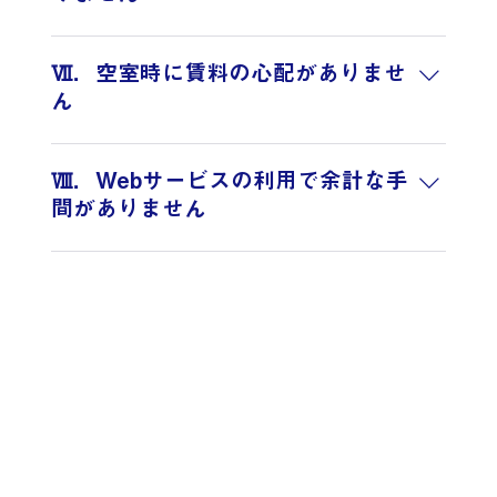
入居者の退去立会、ルームチェック、損傷査定、原
状回復工事手配・工事費の入居者への交渉、鍵の交
Ⅶ．空室時に賃料の心配がありませ
換、解約後の家賃や敷金精算業務を当社が代行致し
ん
ます。
借上保証プランの契約中は、当社から毎月保証賃料
を送金致します。空室になった場合にも保証賃料が
Ⅷ．Webサービスの利用で余計な手
入金になり収入減の心配がありません。※借上保証
間がありません
プランの場合のみ
オーナー様専用ログインページ「ＵＣＬ」や電子契
約サービス「クラウドサイン」を利用して、クラウ
ド上で収支明細や対応履歴、発行文書等をいつでも
ご覧いただけます。また、「ＵＣＬ」ページ内には
メールでのお問い合わせ機能も備えています。