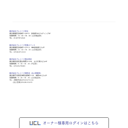
株式会社​プレニーズ本社
​東京都港区浜松町1ｰ25ｰ13 浜松町NHビルディング6F
営業時間：10：00～18：00（土日祝定休）
​TEL：0120ｰ70ｰ2324
株式会社​プレニーズ営業オフィス
​東京都港区浜松町1ｰ27ｰ12 RBM浜松町ビル7F
営業時間：
10：00～18：00（土日祝定休）
​TEL：03ｰ6809ｰ2444
株式会社​プレニーズ恵比寿店
​東京都渋谷区恵比寿西2ｰ2ｰ8 えびす第2ビル4F
営業時間：9
：30～18：30（不定休）
​TEL：
03ｰ6452ｰ5085
株式会社​プレニーズ神田店（法人事業部）
​東京都千代田区神田須田町1ｰ24 神田AKビル2F
営業時間：9
：30～18：30（土日祝定休）
TEL：(事務手続)03ｰ6432ｰ4226
(法人営業)03ｰ6384ｰ0415
オーナー様専用ログインはこちら