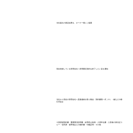
当社提出の査定結果を、​オーナー様にご提案
現在依頼している管理会社へ管理委託契約を終了したい旨を通知
当社から現在の管理会社へ直接連絡を取り敷金・契約書類一式（※）・鍵などの移
行手続き
※賃貸借契約書・重要事項説明書・​紛争防止条例・入居申込書・入居者の身分証コ
ピー・住民票・連帯保証人の確約書・印鑑証明・その他