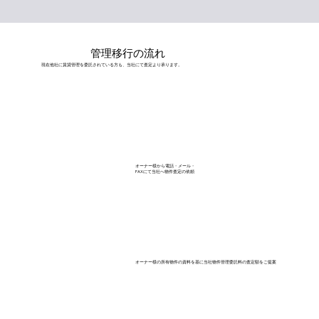
管理移行の流れ
現在他社に賃貸管理を委託されている方も、当社にて査定より承ります。
オーナー様から電話・メール・
FAXにて当社へ物件査定の依頼
オーナー様の所有物件の資料を基に当社物件管理委託料の査定額をご提案