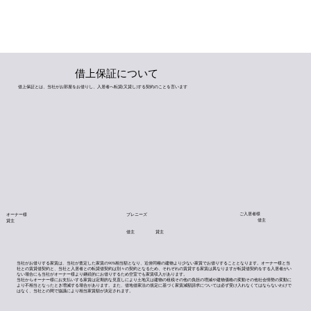
借上保証について
借上保証とは、当社がお部屋をお借りし、入居者へ転貸(又貸し)する契約のことを言います
ご入居者様
オーナー様
プレニーズ
借主
貸主
借主
貸主
当社がお借りする家賃は、当社が査定した家賃の90%相当額となり、近傍同種の建物より少ない家賃でお借りすることとなります。オーナー様と当
社との賃貸借契約と、当社と入居者との転貸借契約は別々の契約となるため、それぞれの賃貸する家賃は異なりますが転貸借契約をする入居者がい
ない場合にも当社がオーナー様より継続的にお借りするため空室でも家賃収入があります。
当社からオーナー様にお支払いする家賃は定期的な見直しにより土地又は建物の租税その他の負担の増減や建物価格の変動その他社会情勢の変動に
より不相当となったとき増減する場合があります。また、借地借家法の規定に基づく家賃減額請求については必ず受け入れなくてはならないわけで
はなく、当社との間で協議により相当家賃額が決定されます。