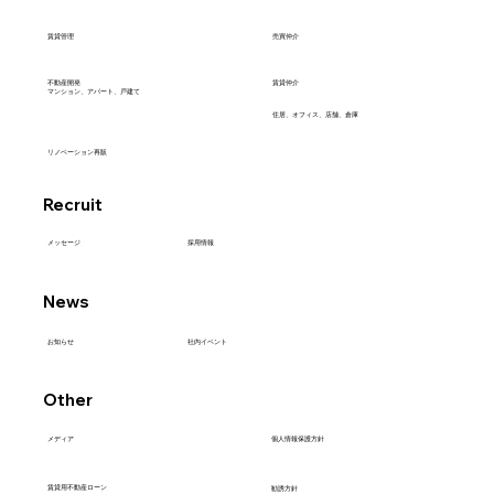
売買仲介
賃貸管理
不動産開発
賃貸仲介
マンション、アパート、戸建て
住居、オフィス、店舗、倉庫
リノベーション再販
Recruit
採用情報
メッセージ
News
社内イベント
お知らせ
Other
メディア
個人情報保護方針
賃貸用不動産ローン
勧誘方針