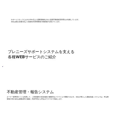
サポートスタッフには2021年4月より国家資格化された賃貸不動産経営管理士が在籍しています。
当社は国土交通大臣より賃貸住宅管理業者の登録免許を受けています。
プレニーズサポートシステムを支える
​各種WEBサービスのご紹介
不動産管理・報告システム
オーナー様専用サイトを利用して、ご所有物件の収支報告や書類等をクラウド上で閲覧できます。当社が導入した募集支援システムでは、申込希
望者や仲介会社は募集条件の確認、内見予約から申込までスマホで完結します。