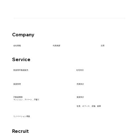
Company
代表挨拶
会社情報
沿革
Service
社宅代行
​投資用不動産販売
売買仲介
賃貸管理
不動産開発
賃貸仲介
マンション、アパート、戸建て
住居、オフィス、店舗、倉庫
リノベーション再販
Recruit