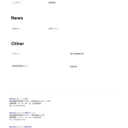
採用情報
メッセージ
News
社内イベント
お知らせ
Other
メディア
個人情報保護方針
賃貸用不動産ローン
勧誘方針
株式会社​プレニーズ本社
​東京都港区浜松町1ｰ25ｰ13 浜松町NHビルディング6F
営業時間：10：00～18：00（土日祝定休）
​TEL：0120ｰ70ｰ2324
株式会社​プレニーズ営業オフィス
​東京都港区浜松町1ｰ27ｰ12 RBM浜松町ビル7F
営業時間：
10：00～18：00（土日祝定休）
​TEL：03ｰ6809ｰ2444
株式会社​プレニーズ恵比寿店