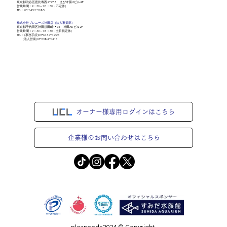
​東京都渋谷区恵比寿西2ｰ2ｰ8 えびす第2ビル4F
営業時間：9
：30～18：30（不定休）
​TEL：
03ｰ6452ｰ5085
株式会社​プレニーズ神田店（法人事業部）
​東京都千代田区神田須田町1ｰ24 神田AKビル2F
営業時間：9
：30～18：30（土日祝定休）
TEL：(事務手続)03ｰ6432ｰ4226
(法人営業)03ｰ6384ｰ0415
オーナー様専用ログインはこちら
企業様のお問い合わせはこちら
pleaneeds2024 © Copyright