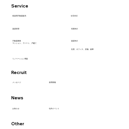
Service
社宅代行
​投資用不動産販売
売買仲介
賃貸管理
不動産開発
賃貸仲介
マンション、アパート、戸建て
住居、オフィス、店舗、倉庫
リノベーション再販
Recruit
採用情報
メッセージ
News
社内イベント
お知らせ
Other