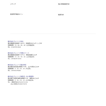
メディア
個人情報保護方針
賃貸用不動産ローン
勧誘方針
株式会社​プレニーズ本社
​東京都港区浜松町1ｰ25ｰ13 浜松町NHビルディング6F
営業時間：10：00～18：00（土日祝定休）
​TEL：0120ｰ70ｰ2324
株式会社​プレニーズ営業オフィス
​東京都港区浜松町1ｰ27ｰ12 RBM浜松町ビル7F
営業時間：
10：00～18：00（土日祝定休）
​TEL：03ｰ6809ｰ2444
株式会社​プレニーズ恵比寿店
​東京都渋谷区恵比寿西2ｰ2ｰ8 えびす第2ビル4F
営業時間：9
：30～18：30（不定休）
​TEL：
03ｰ6452ｰ5085
株式会社​プレニーズ神田店（法人事業部）
​東京都千代田区神田須田町1ｰ24 神田AKビル2F
営業時間：9
：30～18：30（土日祝定休）
TEL：(事務手続)03ｰ6432ｰ4226
(法人営業)03ｰ6384ｰ0415